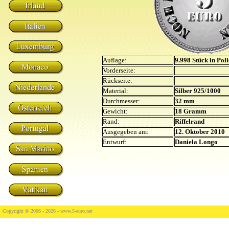
Auflage:
9.998 Stück in Poli
Vorderseite:
Rückseite:
Material:
Silber 925/1000
Durchmesser:
32 mm
Gewicht:
18 Gramm
Rand:
Riffelrand
Ausgegeben am:
12. Oktober 2010
Entwurf:
Daniela Longo
Copyright © 2006 - 2026 -
www.5-euro.net