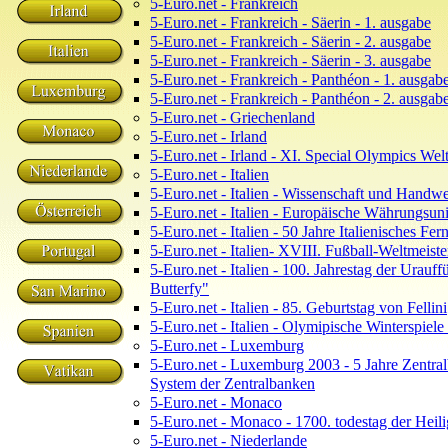
5-Euro.net - Frankreich
5-Euro.net - Frankreich - Säerin - 1. ausgabe
5-Euro.net - Frankreich - Säerin - 2. ausgabe
5-Euro.net - Frankreich - Säerin - 3. ausgabe
5-Euro.net - Frankreich - Panthéon - 1. ausgab
5-Euro.net - Frankreich - Panthéon - 2. ausgab
5-Euro.net - Griechenland
5-Euro.net - Irland
5-Euro.net - Irland - XI. Special Olympics Wel
5-Euro.net - Italien
5-Euro.net - Italien - Wissenschaft und Handw
5-Euro.net - Italien - Europäische Währungsun
5-Euro.net - Italien - 50 Jahre Italienisches Fe
5-Euro.net - Italien- XVIII. Fußball-Weltmeist
5-Euro.net - Italien - 100. Jahrestag der Ura
Butterfy"
5-Euro.net - Italien - 85. Geburtstag von Fellini
5-Euro.net - Italien - Olymipische Winterspiele
5-Euro.net - Luxemburg
5-Euro.net - Luxemburg 2003 - 5 Jahre Zentral
System der Zentralbanken
5-Euro.net - Monaco
5-Euro.net - Monaco - 1700. todestag der Heil
5-Euro.net - Niederlande