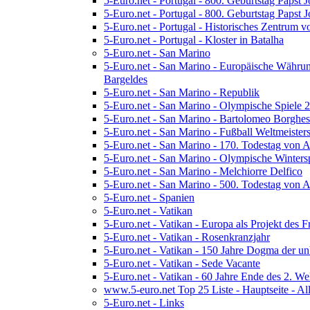
5-Euro.net - Portugal - 800. Geburtstag Papst 
5-Euro.net - Portugal - 800. Geburtstag Papst
5-Euro.net - Portugal - Historisches Zentrum 
5-Euro.net - Portugal - Kloster in Batalha
5-Euro.net - San Marino
5-Euro.net - San Marino - Europäische Währu
Bargeldes
5-Euro.net - San Marino - Republik
5-Euro.net - San Marino - Olympische Spiele 
5-Euro.net - San Marino - Bartolomeo Borghes
5-Euro.net - San Marino - Fußball Weltmeister
5-Euro.net - San Marino - 170. Todestag von 
5-Euro.net - San Marino - Olympische Winters
5-Euro.net - San Marino - Melchiorre Delfico
5-Euro.net - San Marino - 500. Todestag von
5-Euro.net - Spanien
5-Euro.net - Vatikan
5-Euro.net - Vatikan - Europa als Projekt des F
5-Euro.net - Vatikan - Rosenkranzjahr
5-Euro.net - Vatikan - 150 Jahre Dogma der u
5-Euro.net - Vatikan - Sede Vacante
5-Euro.net - Vatikan - 60 Jahre Ende des 2. We
www.5-euro.net Top 25 Liste - Hauptseite - Al
5-Euro.net - Links