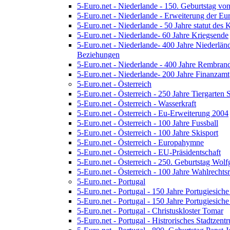
5-Euro.net - Niederlande - 150. Geburtstag v
5-Euro.net - Niederlande - Erweiterung der E
5-Euro.net - Niederlande - 50 Jahre statut des
5-Euro.net - Niederlande- 60 Jahre Kriegsende
5-Euro.net - Niederlande- 400 Jahre Niederländ
Beziehungen
5-Euro.net - Niederlande - 400 Jahre Rembran
5-Euro.net - Niederlande- 200 Jahre Finanzamt
5-Euro.net - Österreich
5-Euro.net - Österreich - 250 Jahre Tiergarten
5-Euro.net - Österreich - Wasserkraft
5-Euro.net - Österreich - Eu-Erweiterung 2004
5-Euro.net - Österreich - 100 Jahre Fussball
5-Euro.net - Österreich - 100 Jahre Skisport
5-Euro.net - Österreich - Europahymne
5-Euro.net - Österreich - EU-Präsidentschaft
5-Euro.net - Österreich - 250. Geburtstag Wo
5-Euro.net - Österreich - 100 Jahre Wahlrechts
5-Euro.net - Portugal
5-Euro.net - Portugal - 150 Jahre Portugiesich
5-Euro.net - Portugal - 150 Jahre Portugiesic
5-Euro.net - Portugal - Christuskloster Tomar
5-Euro.net - Portugal - Histrorisches Stadtzen