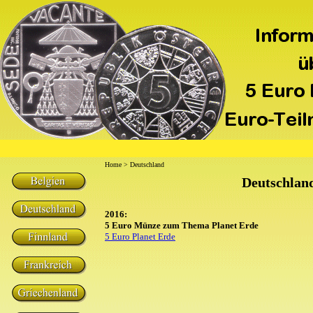
Home
> Deutschland
Deutschlan
2016:
5 Euro Münze zum Thema Planet Erde
5 Euro Planet Erde