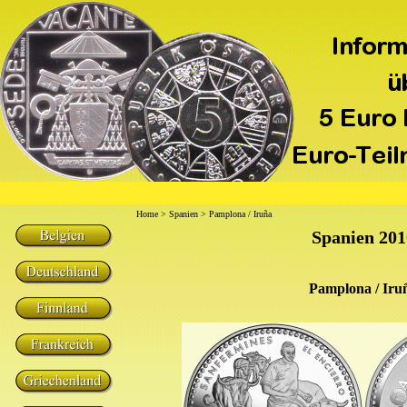
Home
>
Spanien
> Pamplona / Iruña
Spanien 201
Pamplona / Iru