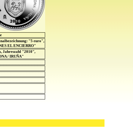
te
nalbezeichnung: "5 euro",
MINES EL ENCIERRO"
, Jahreszahl "2010",
ONA / IRUÑA"