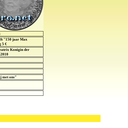
z
ift "150 jaar Max
 5 €
Beatrix Konigin der
 2010
ij met ons"