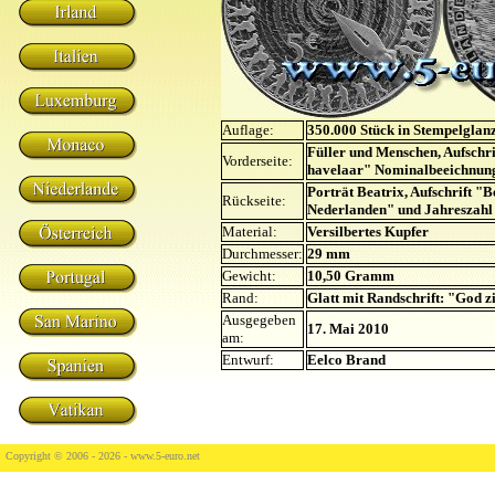
Auflage:
350.000 Stück in Stempelglan
Füller und Menschen, Aufschr
Vorderseite:
havelaar" Nominalbeeichnung
Porträt Beatrix, Aufschrift "
Rückseite:
Nederlanden" und Jahreszahl
Material:
Versilbertes Kupfer
Durchmesser:
29 mm
Gewicht:
10,50 Gramm
Rand:
Glatt mit Randschrift: "God z
Ausgegeben
17. Mai 2010
am:
Entwurf:
Eelco Brand
Copyright © 2006 - 2026 -
www.5-euro.net