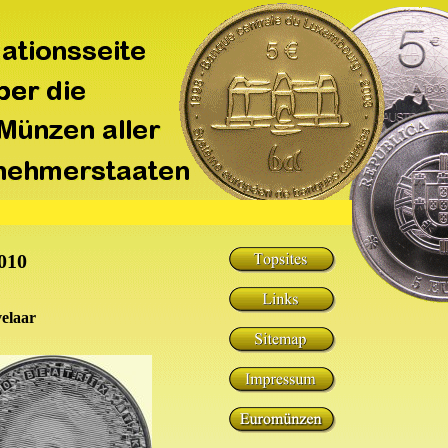
010
elaar