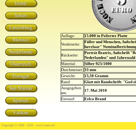
Auflage:
15.000 in Polierter Platte
Füller und Menschen, Aufschr
Vorderseite:
havelaar" Nominalbeeichnung
Porträt Beatrix, Aufschrift "
Rückseite:
Nederlanden" und Jahreszahl
Material:
Silber 925/1000
Durchmesser:
33 mm
Gewicht:
15,50 Gramm
Rand:
Glatt mit Randschrift: "God z
Ausgegeben
17. Mai 2010
am:
Entwurf:
Eelco Brand
Copyright © 2006 - 2026 -
www.5-euro.net