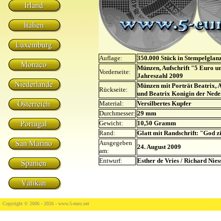
Auflage:
350.000 Stück in Stempelglan
Münzen, Aufschrift "5 Euro 
Vorderseite:
Jahreszahl 2009
Münzen mit Porträt Beatrix, A
Rückseite:
und Beatrix Konigin der Ned
Material:
Versilbertes Kupfer
Durchmesser:
29 mm
Gewicht:
10,50 Gramm
Rand:
Glatt mit Randschrift: "God z
Ausgegeben
24. August 2009
am:
Entwurf:
Esther de Vries / Richard Nies
Copyright © 2006 - 2026 -
www.5-euro.net