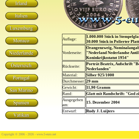
1.000.000 Stück in Stempelgl
Auflage:
30.000 Stück in Polierter Plat
Orangenzweig, Nominalangabe
Vorderseite:
"Nederland Nederlandse Antil
Koninkrijksstatut 1954"
Porträt Beatrix, Aufschrift "B
Rückseite:
Nederlanden"
Material:
Silber 925/1000
Durchmesser:
29 mm
Gewicht:
11,90 Gramm
Rand:
Glatt mit Randschrift: "God z
Ausgegeben
15. Dezember 2004
am:
Entwurf:
Rudy J. Luijters
Copyright © 2006 - 2026 -
www.5-euro.net