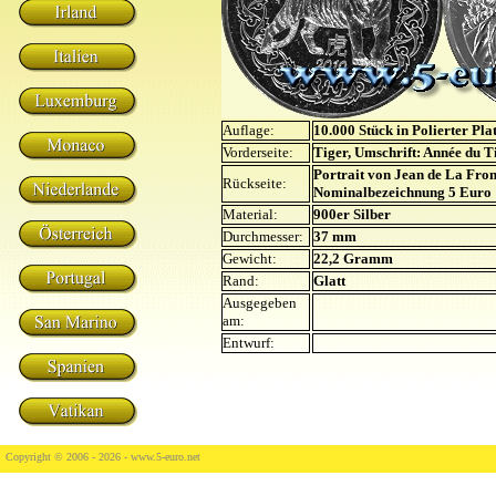
Auflage:
10.000 Stück in Polierter Plat
Vorderseite:
Tiger, Umschrift: Année du T
Portrait von Jean de La Fron
Rückseite:
Nominalbezeichnung 5 Euro
Material:
900er Silber
Durchmesser:
37 mm
Gewicht:
22,2 Gramm
Rand:
Glatt
Ausgegeben
am:
Entwurf:
Copyright © 2006 - 2026 -
www.5-euro.net