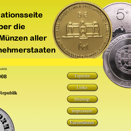
publik
008
 Republik