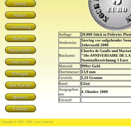
Auflage:
20.000 Stück in Polierter Plat
Säering vor aufgehender Sonn
Vorderseite:
Jahreszahl 2008
Charles de Gaulle und Mariann
Rückseite:
"50e ANNIVERSAIRE DE LA
Nominalbezeichnung 5 Euro
Material:
999er Gold
Durchmesser:
13,9 mm
Gewicht:
1,24 Gramm
Rand:
Glatt
Ausgegeben
4. Oktober 2008
am:
Entwurf:
Copyright © 2006 - 2026 -
www.5-euro.net