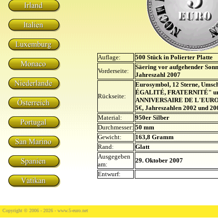
Auflage:
500 Stück in Polierter Platte
Säering vor aufgehender Sonn
Vorderseite:
Jahreszahl 2007
Eurosymbol, 12 Sterne, Umsc
ÉGALITÉ, FRATERNITÉ" u
Rückseite:
ANNIVERSAIRE DE L'EURO",
5€, Jahreszahlen 2002 und 20
Material:
950er Silber
Durchmesser:
50 mm
Gewicht:
163,8 Gramm
Rand:
Glatt
Ausgegeben
29. Oktober 2007
am:
Entwurf:
Copyright © 2006 - 2026 -
www.5-euro.net