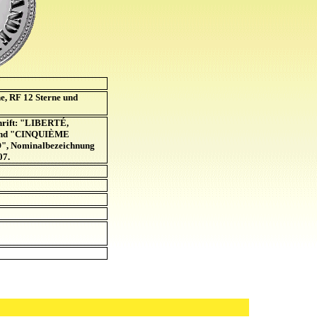
e, RF 12 Sterne und
hrift: "LIBERTÉ,
nd "CINQUIÈME
 Nominalbezeichnung
07.