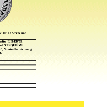
e, RF 12 Sterne und
hrift: "LIBERTÉ,
nd "CINQUIÈME
 Nominalbezeichnung
07.