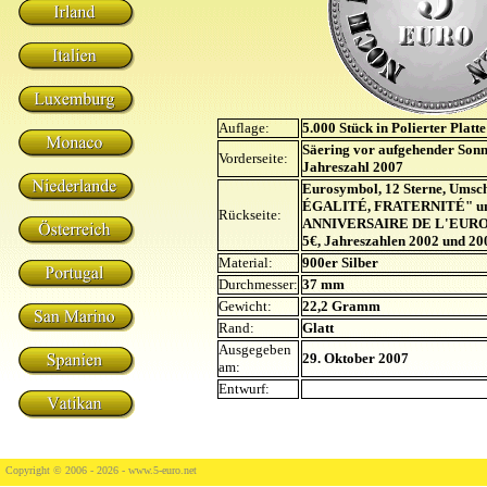
Auflage:
5.000 Stück in Polierter Platte
Säering vor aufgehender Sonn
Vorderseite:
Jahreszahl 2007
Eurosymbol, 12 Sterne, Umsc
ÉGALITÉ, FRATERNITÉ" u
Rückseite:
ANNIVERSAIRE DE L'EURO",
5€, Jahreszahlen 2002 und 20
Material:
900er Silber
Durchmesser:
37 mm
Gewicht:
22,2 Gramm
Rand:
Glatt
Ausgegeben
29. Oktober 2007
am:
Entwurf:
Copyright © 2006 - 2026 -
www.5-euro.net