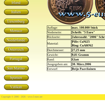
Auflage:
max. 100.000 Stück
Vorderseite:
Schrift: "5 Euro"
Rückseite:
Jahreszahl: "2006" Schr
Pille: CuNi25
Material:
Ring: CuAl6Ni2
Durchmesser:
27,25 mm
Gewicht:
9,81 Gramm
Rand:
Glatt
Ausgegeben am:
30. März.2006
Entwurf:
Reijo Paavilainen
Copyright © 2006 - 2026 -
www.5-euro.net