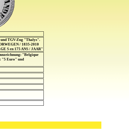
 und TGV-Zug "Thalys".
OORWEGEN / 1835-2010
E S en 175 ANS / JAAR"
nnzeichnung: "Belgique
: "5 Euro" und