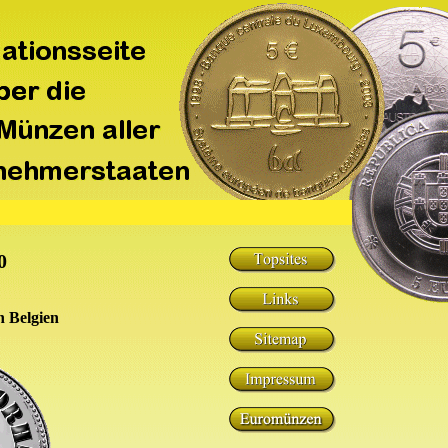
0
n Belgien