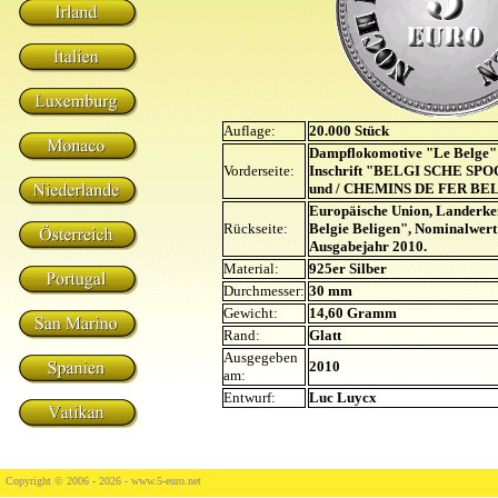
Auflage:
20.000 Stück
Dampflokomotive "Le Belge"
Vorderseite:
Inschrift "BELGI SCHE SP
und / CHEMINS DE FER BELG
Europäische Union, Landerke
Rückseite:
Belgie Beligen", Nominalwert
Ausgabejahr 2010.
Material:
925er Silber
Durchmesser:
30 mm
Gewicht:
14,60 Gramm
Rand:
Glatt
Ausgegeben
2010
am:
Entwurf:
Luc Luycx
Copyright © 2006 - 2026 -
www.5-euro.net